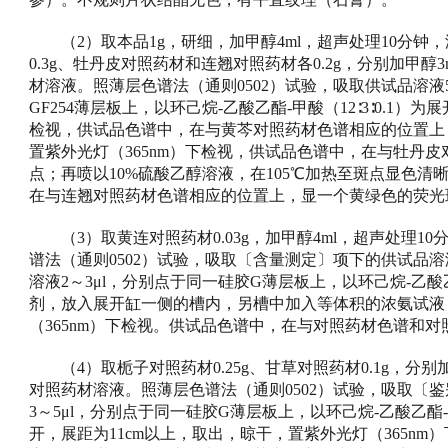
（2）取本品1g，研细，加甲醇4ml，超声处理10分钟
0.3g、牡丹皮对照药材和连翘对照药材各0.2g，分别加甲
材溶液。照薄层色谱法（通则0502）试验，吸取供试品溶液5
GF254薄层板上，以环己烷-乙酸乙酯-甲酸（12∶3∶0.1
检视，供试品色谱中，在与黄芩对照药材色谱相应的位置上
置紫外光灯（365nm）下检视，供试品色谱中，在与牡丹
点；再喷以10%硫酸乙醇溶液，在105℃加热至斑点显色清
在与连翘对照药材色谱相应的位置上，显一个黄绿色的荧光
（3）取黄连对照药材0.03g，加甲醇4ml，超声处理1
谱法（通则0502）试验，吸取〔含量测定〕项下的供试品溶
溶液2～3μl，分别点于同一硅胶G薄层板上，以环己烷-乙酸乙酯-
剂，放入展开缸一侧的槽内，另槽中加入等体积的浓氨试液
（365nm）下检视。供试品色谱中，在与对照药材色谱和
（4）取栀子对照药材0.25g、甘草对照药材0.1g，分别
对照药材溶液。照薄层色谱法（通则0502）试验，吸取〔
3～5μl，分别点于同一硅胶G薄层板上，以环己烷-乙酸乙酯-异丙
开，展距为11cm以上，取出，晾干，置紫外光灯（365n