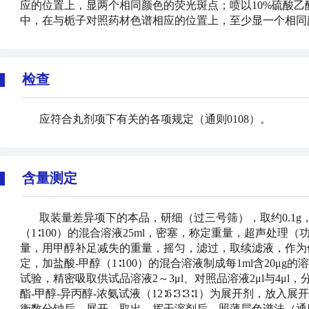
应的位置上，显两个相同颜色的荧光斑点；喷以10%硫酸乙
中，在与栀子对照药材色谱相应的位置上，至少显一个相同
检查
应符合丸剂项下有关的各项规定（通则0108）。
含量测定
取装量差异项下的本品，研细（过三号筛），取约0.1
（1∶100）的混合溶液25ml，密塞，称定重量，超声处理（功
量，用甲醇补足减失的重量，摇匀，滤过，取续滤液，作为
定，加盐酸-甲醇（1∶100）的混合溶液制成每1ml含20μ
试验，精密吸取供试品溶液2～3μl、对照品溶液2μl与4μ
酯-甲醇-异丙醇-浓氨试液（12∶6∶3∶3∶1）为展开剂，
衡数分钟后，展开，取出，挥干溶剂后，照薄层色谱法（通则