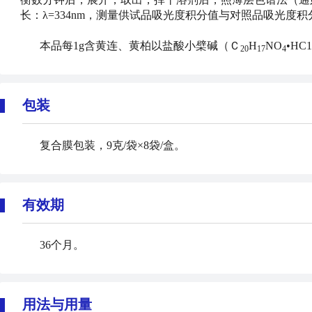
长：λ=334nm，测量供试品吸光度积分值与对照品吸光度
本品每1g含黄连、黄柏以盐酸小檗碱（Ｃ
H
NO
•HC
20
17
4
包装
复合膜包装，9克/袋×8袋/盒。
有效期
36个月。
用法与用量