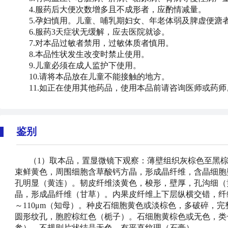
4.服药后大便次数增多且不成形者，应酌情减量。
5.孕妇慎用。儿童、哺乳期妇女、年老体弱及脾虚便
6.服药3天症状无缓解，应去医院就诊。
7.对本品过敏者禁用，过敏体质者慎用。
8.本品性状发生改变时禁止使用。
9.儿童必须在成人监护下使用。
10.请将本品放在儿童不能接触的地方。
11.如正在使用其他药品，使用本品前请咨询医师或药
鉴别
（1）取本品，置显微镜下观察：薄壁组织灰棕色至黑
束鲜黄色，周围细胞含草酸钙方晶，形成晶纤维，含晶细胞
孔明显（黄连）。韧皮纤维淡黄色，梭形，壁厚，孔沟细（
晶，形成晶纤维（甘草）。内果皮纤维上下层纵横交错，纤
～110μm（知母）。种皮石细胞黄色或淡棕色，多破碎，
圆形纹孔，胞腔棕红色（栀子）。石细胞黄棕色或无色，类长
参）。不规则片状结晶无色，有平直纹理（石膏）。