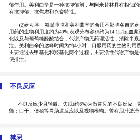
郁作用。美利曲辛是一种抗抑郁剂，与阿米替林具有相似的
有抗抑郁、抗焦虑和兴奋特性。
(2)药动学 氟哌噻吨和美利曲辛的合用不影响各自的药
用药的生物利用度约为40%,表观分布容积约为14.1L/kg
化以及与葡萄糖醛酸结合，代谢产物无药理活性，清除半衰
泄。美利曲辛的达峰时间为约4小时，口服用药的生物利用度
主要通过去甲基化和羟基化两个过程，主要活性代谢产物是
便排泄。
不良反应
不良反应少且轻微。失眠(约6%)为做常见的不良反应
颤；口干、便秘等胃肠道反应以及视物模糊。曾有胆汁淤滞
禁忌