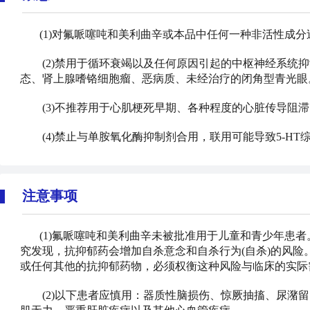
(1)对氟哌噻吨和美利曲辛或本品中任何一种非活性成
(2)禁用于循环衰竭以及任何原因引起的中枢神经系统抑
态、肾上腺嗜铬细胞瘤、恶病质、未经治疗的闭角型青光眼
(3)不推荐用于心肌梗死早期、各种程度的心脏传导阻滞
(4)禁止与单胺氧化酶抑制剂合用，联用可能导致5-HT
注意事项
(1)氟哌噻吨和美利曲辛未被批准用于儿童和青少年患
究发现，抗抑郁药会增加自杀意念和自杀行为(自杀)的风
或任何其他的抗抑郁药物，必须权衡这种风险与临床的实际
(2)以下患者应慎用：器质性脑损伤、惊厥抽搐、尿潴留