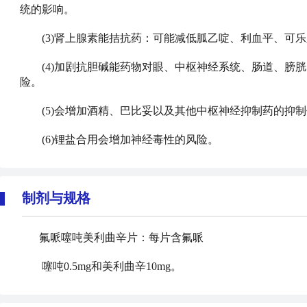
统的影响。
(3)肾上腺素能拮抗药：可能减低胍乙啶、利血平、可乐
(4)加剧抗胆碱能药物对眼、中枢神经系统、肠道、膀胱
险。
(5)会增加酒精、巴比妥以及其他中枢神经抑制药的抑制
(6)锂盐合用会增加神经毒性的风险。
制剂与规格
氟哌噻吨美利曲辛片：每片含氟哌
噻吨0.5mg和美利曲辛10mg。