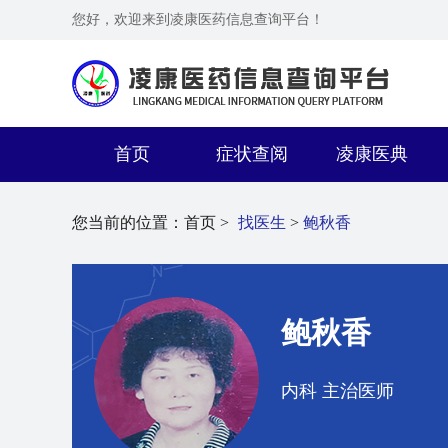
您好，欢迎来到凌康医药信息查询平台！
首页
症状查阅
凌康医典
您当前的位置：
首页 >
找医生
>
鲍秋香
鲍秋香
内科 主治医师