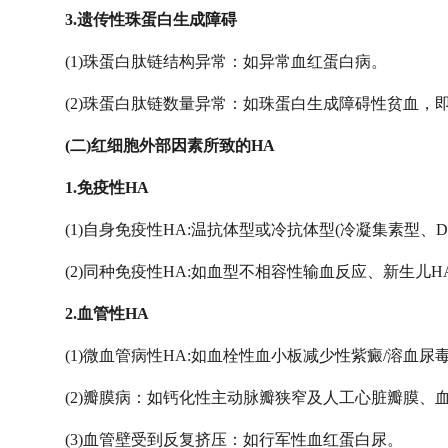
3.遗传性珠蛋白生成障碍
(1)珠蛋白肽链结构异常：如异常血红蛋白病。
(2)珠蛋白肽链数量异常：如珠蛋白生成障碍性贫血，
(二)红细胞外部因素所致的HA
1.免疫性HA
(1)自身免疫性HA:温抗体型或冷抗体型(冷凝集素型、D-L
(2)同种免疫性HA:如血型不相容性输血反应、新生儿H
2.血管性HA
(1)微血管病性HA:如血栓性血小板减少性紫癜/溶血尿毒症综
(2)瓣膜病：如钙化性主动脉瓣狭窄及人工心脏瓣膜、
(3)血管壁受到反复挤压：如行军性血红蛋白尿。