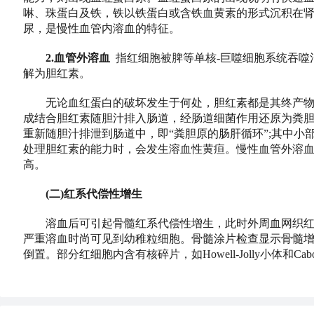
啉、珠蛋白及铁，铁以铁蛋白或含铁血黄素的形式沉积在
尿，是慢性血管内溶血的特征。
2.血管外溶血
指红细胞被脾等单核-巨噬细胞系统吞
解为胆红素。
无论血红蛋白的破坏发生于何处，胆红素都是其终产物
成结合胆红素随胆汁排入肠道，经肠道细菌作用还原为粪
重新随胆汁排泄到肠道中，即“粪胆原的肠肝循环”;其中
处理胆红素的能力时，会发生溶血性黄疸。慢性血管外溶
高。
(二)红系代偿性增生
溶血后可引起骨髓红系代偿性增生，此时外周血网织红细胞比
严重溶血时尚可见到幼稚粒细胞。骨髓涂片检查显示骨髓
倒置。部分红细胞内含有核碎片，如Howell-Jolly小体和Cab