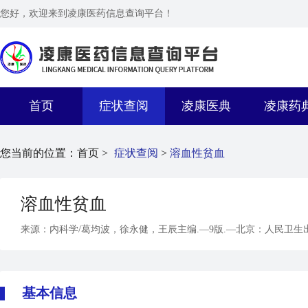
您好，欢迎来到凌康医药信息查询平台！
首页
症状查阅
凌康医典
凌康药
您当前的位置：
首页 >
症状查阅
>
溶血性贫血
溶血性贫血
来源：内科学/葛均波，徐永健，王辰主编.—9版.—北京：人民卫生出
基本信息