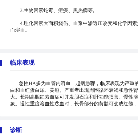
3.生物因素蛇毒、疟疾、黑热病等。
4.理化因素大面积烧伤、血浆中渗透压改变和化学因素
而溶血。
临床表现
急性HA多为血管内溶血，起病急骤，临床表现为严重
白和血红蛋白尿、黄疸。严重者出现周围循环衰竭和急性肾
大。长期高胆红素血症可并发胆石症和肝功能损害。慢性
象。慢性重度溶血性贫血时，长骨部分的黄髓可变成红髓
诊断