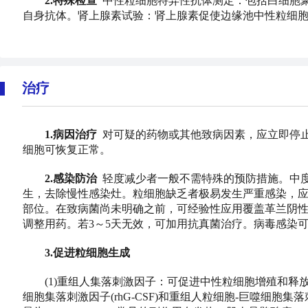
2.特殊检查
中性粒细胞特异性抗体测定：包括白细胞聚
自身抗体。肾上腺素试验：肾上腺素促使边缘池中性粒细
治疗
1.病因治疗
对可疑的药物或其他致病因素，应立即停
细胞可恢复正常。
2.感染防治
轻度减少者一般不需特殊的预防措施。中
生，去除慢性感染灶。粒细胞缺乏者极易发生严重感染，
部位。在致病菌尚未明确之前，可经验性应用覆盖革兰阴
调整用药。若3～5天无效，可加用抗真菌治疗。病毒感染
3.促进粒细胞生成
(1)重组人集落刺激因子：可促进中性粒细胞增殖和释
细胞集落刺激因子(rhG-CSF)和重组人粒细胞-巨噬细胞集落刺激因