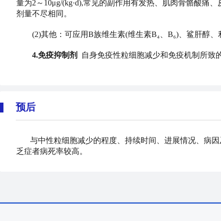
量为2～10μg/(kg·d),常见的副作用有发热、肌肉骨骼酸
剂量不尽相同。
(2)其他：可应用B族维生素(维生素B₄、B₆)、鲨肝醇
4.免疫抑制剂
自身免疫性粒细胞减少和免疫机制所致
预后
与中性粒细胞减少的程度、持续时间、进展情况、病因
乏症者病死率较高。