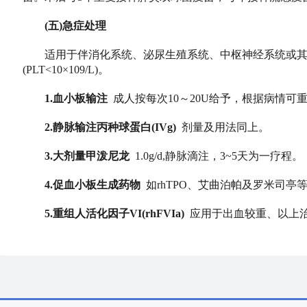
(五)急症处理
适用于伴消化系统、泌尿生殖系统、中枢神经系统或其他
(PLT<10×109/L)。
1.血小板输注
成人按每次10～20U给予，根据病情可重
2.静脉输注丙种球蛋白(IVg)
剂量及用法同上。
3.大剂量甲泼尼龙
1.0g/d,静脉滴注，3~5天为一疗程。
4.促血小板生成药物
如rhTPO、艾曲泊帕及罗米司亭
5.重组人活化因子VI(rhFVIa)
应用于出血较重、以上