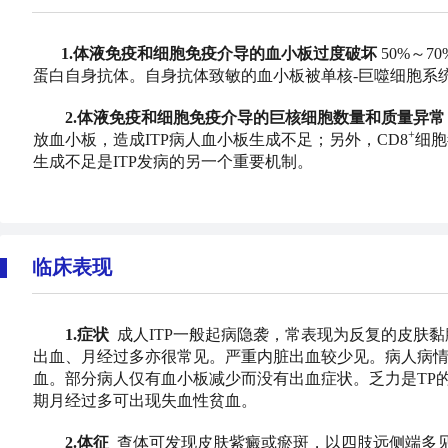
1.体液免疫和细胞免疫介导的血小板过度破坏
50%～
蛋白自身抗体。自身抗体致敏的血小板被单核-巨噬细胞系统
2.体液免疫和细胞免疫介导的巨核细胞数量和质量异常
+
放血小板，造成ITP病人血小板生成不足；另外，CD8
细胞
生成不足是ITP发病的另一个重要机制。
临床表现
1.症状
成人ITP一般起病隐袭，常表现为反复的皮肤
出血、月经过多亦很常见。严重内脏出血较少见。病人病
血。部分病人仅有血小板减少而没有出血症状。乏力是TP
期月经过多可出现失血性贫血。
2.体征
查体可发现皮肤紫癜或瘀斑，以四肢远侧端多