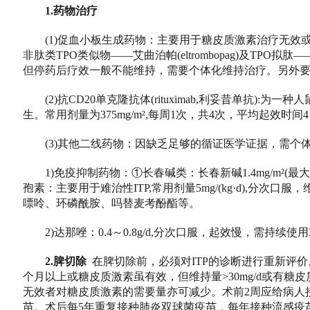
1.药物治疗
(1)促血小板生成药物：主要用于糖皮质激素治疗无效或难治
非肽类TPO类似物——艾曲泊帕(eltrombopag)及TPO拟肽
但停药后疗效一般不能维持，需要个体化维持治疗。另外
(2)抗CD20单克隆抗体(rituximab,利妥昔单抗)
生。常用剂量为375mg/m²,每周1次，共4次，平均起效时间
(3)其他二线药物：因缺乏足够的循证医学证据，需个
1)免疫抑制药物：①长春碱类：长春新碱1.4mg/m²(最大
孢素：主要用于难治性ITP,常用剂量5mg/(kg·d),分次口
嘌呤、环磷酰胺、吗替麦考酚酯等。
2)达那唑：0.4～0.8g/d,分次口服，起效慢，需持续
2.脾切除
在脾切除前，必须对ITP的诊断进行重新评价。
个月以上或糖皮质激素虽有效，但维持量>30mg/d或有糖
无效者对糖皮质激素的需要量亦可减少。术前2周应给病人
苗。术后每5年重复接种肺炎双球菌疫苗，每年接种流感疫