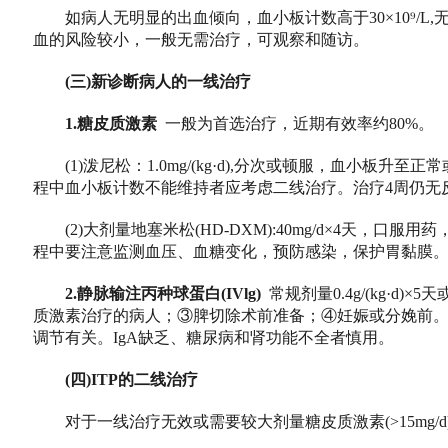
如病人无明显的出血倾向，血小板计数高于30×10⁹/L
血的风险较小，一般无需治疗，可观察和随访。
(三)新诊断病人的一线治疗
1.糖皮质激素
一般为首选治疗，近期有效率约80%。
(1)泼尼松：1.0mg/(kg·d),分次或顿服，血小板升至正
程中血小板计数不能维持者应考虑二线治疗。治疗4周仍无
(2)大剂量地塞米松(HD-DXM):40mg/d×4天，
程中要注意监测血压、血糖变化，预防感染，保护胃黏膜
2.静脉输注丙种球蛋白(IVlg)
常规剂量0.4g/(kg·d)×
质激素治疗的病人；③脾切除术前准备；④妊娠或分娩前。
调节有关。IgA缺乏、糖尿病和肾功能不全者慎用。
(四)ITP的二线治疗
对于一线治疗无效或需要较大剂量糖皮质激素(>15mg/