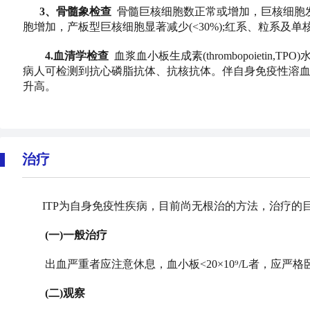
3、骨髓象检查
骨髓巨核细胞数正常或增加，巨核细胞
胞增加，产板型巨核细胞显著减少(<30%);红系、粒系及单
4.血清学检查
血浆血小板生成素(thrombopoieti
病人可检测到抗心磷脂抗体、抗核抗体。伴自身免疫性溶血性贫血
升高。
治疗
ITP为自身免疫性疾病，目前尚无根治的方法，治疗
(一)一般治疗
出血严重者应注意休息，血小板<20×10⁹/L者，应严
(二)观察