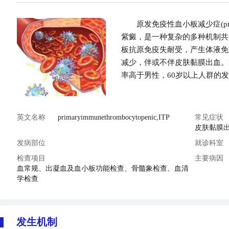
原发免疫性血小板减少症(prima
紫癜，是一种复杂的多种机制共
板抗原免疫失耐受，产生体液免
减少，伴或不伴皮肤黏膜出血。I
率高于男性，60岁以上人群的
英文名称
primaryimmunethrombocytopenic,ITP
常见症状
皮肤黏膜
发病部位
就诊科室
检查项目
主要病因
血常规、出凝血及血小板功能检查、骨髓象检查、血清
学检查
发生机制