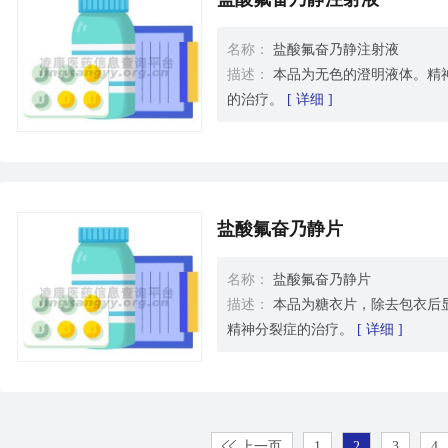
名称：
盐酸氟奋乃静注射液
描述：
本品为无色的澄明液体。精
的治疗。
[ 详细 ]
盐酸氟奋乃静片
名称：
盐酸氟奋乃静片
描述：
本品为糖衣片，除去包衣后
精神分裂症的治疗。
[ 详细 ]
上一页
1
2
3
4