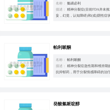
名称：
氨磺必利
描述：
精神分裂症(目前FDA并未
妄，幻觉，认知障碍)和(或)阴性症
或慢性精神分裂症，也包括以阴性
帕利哌酮
名称：
帕利哌酮
描述：
精神分裂症急性期和维持期的
抗抑郁药，用于分裂情感障碍的治
癸酸氟哌啶醇