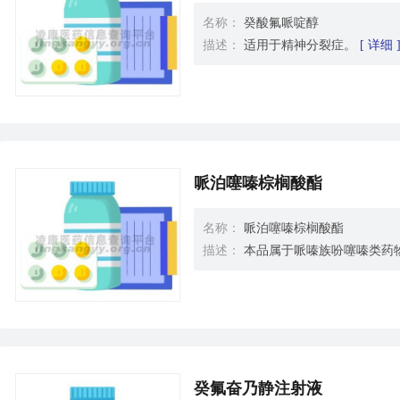
名称：
癸酸氟哌啶醇
描述：
适用于精神分裂症。
[ 详细 
哌泊噻嗪棕榈酸酯
名称：
哌泊噻嗪棕榈酸酯
描述：
本品属于哌嗪族吩噻嗪类药
癸氟奋乃静注射液