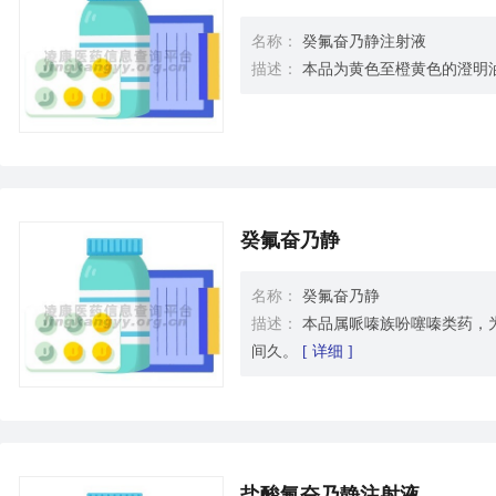
名称：
癸氟奋乃静注射液
描述：
本品为黄色至橙黄色的澄明
癸氟奋乃静
名称：
癸氟奋乃静
描述：
本品属哌嗪族吩噻嗪类药，
间久。
[ 详细 ]
盐酸氟奋乃静注射液