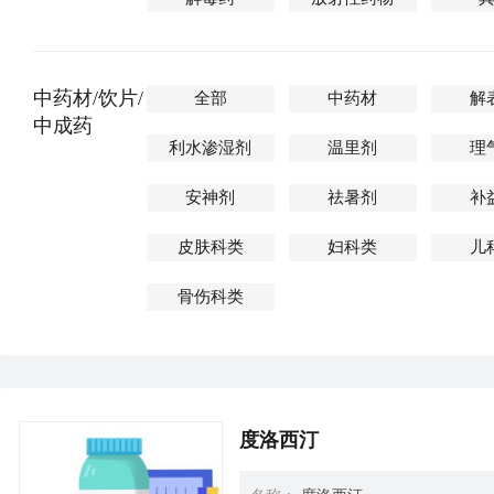
中药材/饮片/
全部
中药材
解
中成药
利水渗湿剂
温里剂
理
安神剂
祛暑剂
补
皮肤科类
妇科类
儿
骨伤科类
度洛西汀