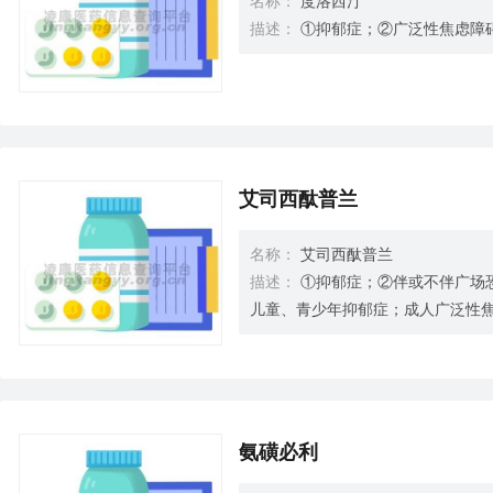
名称：
度洛西汀
描述：
①抑郁症；②广泛性焦虑障
艾司西酞普兰
名称：
艾司西酞普兰
描述：
①抑郁症；②伴或不伴广场恐
儿童、青少年抑郁症；成人广泛性
氨磺必利